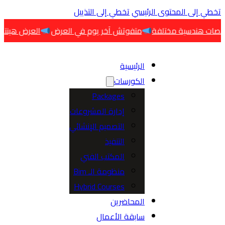
 إلى المحتوى الرئيسي
تخطي إلى التذييل
متفوتش آخر يوم في العرض
العرض هينتهي اليوم
الرئيسية
الكورسات
Packages
إدارة المشروعات
التصميم الإنشائي
التنفيذ
المكتب الفني
منظومة الـ Bim
Hybrid Courses
المحاضرين
سابقة الأعمال