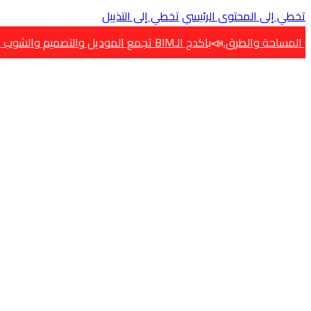
تخطي إلى المحتوى الرئيسي
تخطي إلى التذييل
📣
📣
 والطرق.
باكدج الـBIM تجمع الموديل والتصميم والشوب دروينج
با