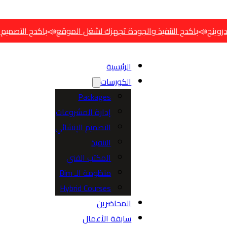
📣
كدج التنفيذ والجودة تجهزك لشغل الموقع
باكدج التصميم تجمع ال
الرئيسية
الكورسات
Packages
إدارة المشروعات
التصميم الإنشائي
التنفيذ
المكتب الفني
منظومة الـ Bim
Hybrid Courses
المحاضرين
سابقة الأعمال