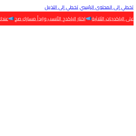
تخطي إلى المحتوى الرئيسي
تخطي إلى التذييل
اختار الباكدج الأنسب وابدأ مسارك صح
عندك 12 باكدج في تخصصات هندسية مختلفة