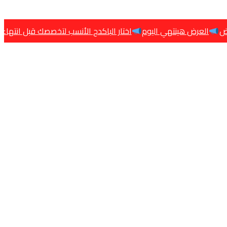
هينتهي اليوم
اختار الباكدج الأنسب لتخصصك قبل انتهاء العرض الساعة 11 م