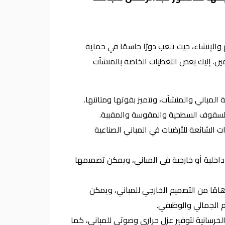
 والإنشاء، حيث تلعب دورًا حاسمًا في حماية
مين. إليك بعض التغطيات الخاصة بالمنشآت
المباني والمنشآت، وتتميز بقوتها ومتانتها.
لسقوف السطحية والمقوسة والمقببة.
رات الشائعة للأرضيات في المباني الصناعية
 داخلية أو خارجية في المباني، ويمكن تصميمها
هامًا من التصميم الخارجي للمباني، ويمكن
م الجمالي والوظيفي.
لخرسانية لتوفير عزل حراري وصوتي للمباني، كما