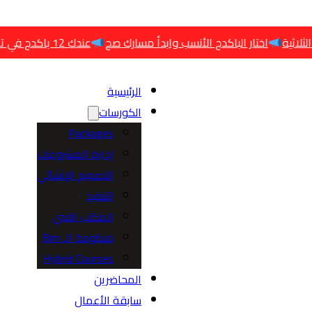
اختار الباكدج الأنسب وابدأ مسارك صح
عندك 12 باكدج في تخصصات هندسية مختلفة
الرئيسية
الكورسات
Packages
إدارة المشروعات
التصميم الإنشائي
التنفيذ
المكتب الفني
منظومة الـ Bim
Hybrid Courses
المحاضرين
سابقة الأعمال