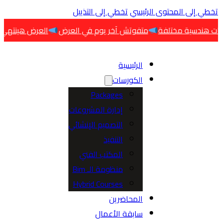
 إلى المحتوى الرئيسي
تخطي إلى التذييل
متفوتش آخر يوم في العرض
العرض هينتهي اليوم
ا
الرئيسية
الكورسات
Packages
إدارة المشروعات
التصميم الإنشائي
التنفيذ
المكتب الفني
منظومة الـ Bim
Hybrid Courses
المحاضرين
سابقة الأعمال