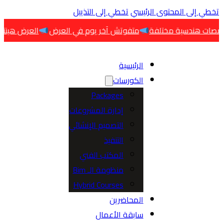
 إلى المحتوى الرئيسي
تخطي إلى التذييل
متفوتش آخر يوم في العرض
العرض هينتهي اليوم
الرئيسية
الكورسات
Packages
إدارة المشروعات
التصميم الإنشائي
التنفيذ
المكتب الفني
منظومة الـ Bim
Hybrid Courses
المحاضرين
سابقة الأعمال