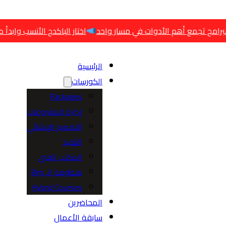
الأدوات في مسار واحد
اختار الباكدج الأنسب وابدأ مسارك صح
باكدج الإدا
الرئيسية
الكورسات
Packages
إدارة المشروعات
التصميم الإنشائي
التنفيذ
المكتب الفني
منظومة الـ Bim
Hybrid Courses
المحاضرين
سابقة الأعمال