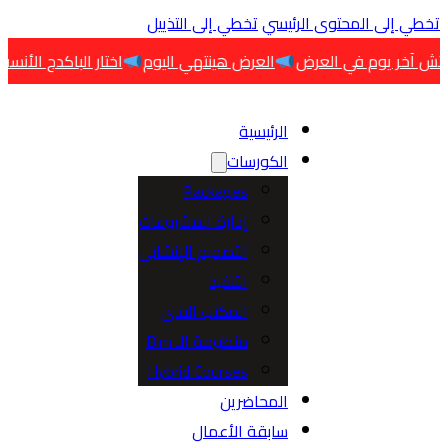
 إلى المحتوى الرئيسي
تخطي إلى التذييل
وم في العرض
العرض هينتهي اليوم
اختار الباكدج الأنسب لتخصصك قبل
الرئيسية
الكورسات
Packages
إدارة المشروعات
التصميم الإنشائي
التنفيذ
المكتب الفني
منظومة الـ Bim
Hybrid Courses
المحاضرين
سابقة الأعمال