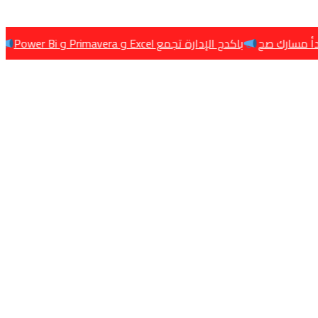
باكدج الإدارة تجمع Excel و Primavera و Power Bi
باكدج البنية 