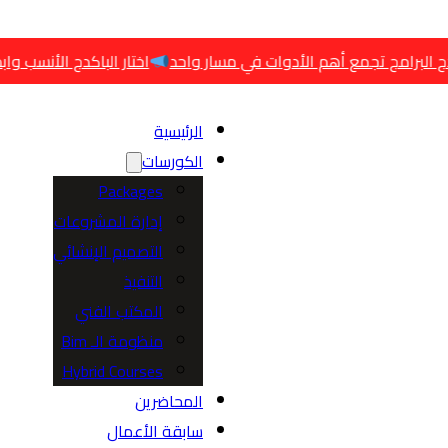
مع أهم الأدوات في مسار واحد
اختار الباكدج الأنسب وابدأ مسارك صح
الرئيسية
الكورسات
Packages
إدارة المشروعات
التصميم الإنشائي
التنفيذ
المكتب الفني
منظومة الـ Bim
Hybrid Courses
المحاضرين
سابقة الأعمال