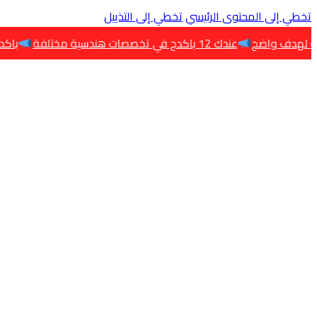
تخطي إلى المحتوى الرئيسي
تخطي إلى التذييل
عندك 12 باكدج في تخصصات هندسية مختلفة
باكدج البرامج تج