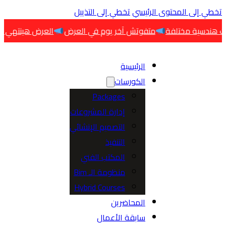
 إلى المحتوى الرئيسي
تخطي إلى التذييل
متفوتش آخر يوم في العرض
العرض هينتهي اليوم
اخت
الرئيسية
الكورسات
Packages
إدارة المشروعات
التصميم الإنشائي
التنفيذ
المكتب الفني
منظومة الـ Bim
Hybrid Courses
المحاضرين
سابقة الأعمال