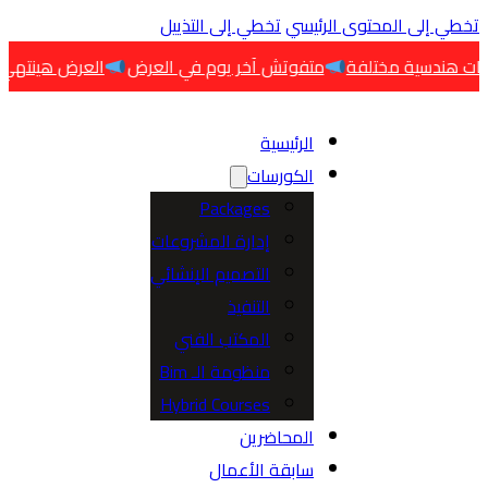
 إلى المحتوى الرئيسي
تخطي إلى التذييل
متفوتش آخر يوم في العرض
العرض هينتهي اليوم
ا
الرئيسية
الكورسات
Packages
إدارة المشروعات
التصميم الإنشائي
التنفيذ
المكتب الفني
منظومة الـ Bim
Hybrid Courses
المحاضرين
سابقة الأعمال