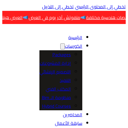
 إلى المحتوى الرئيسي
تخطي إلى التذييل
متفوتش آخر يوم في العرض
العرض هينتهي اليوم
الرئيسية
الكورسات
Packages
إدارة المشروعات
التصميم الإنشائي
التنفيذ
المكتب الفني
منظومة الـ Bim
Hybrid Courses
المحاضرين
سابقة الأعمال