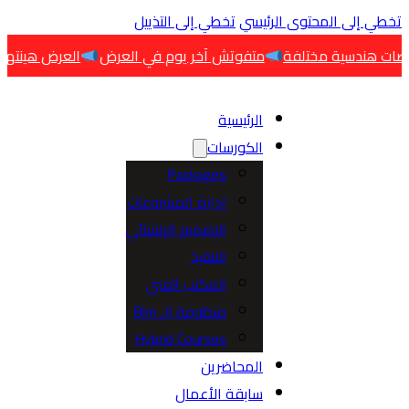
 إلى المحتوى الرئيسي
تخطي إلى التذييل
متفوتش آخر يوم في العرض
العرض هينتهي اليوم
الرئيسية
الكورسات
Packages
إدارة المشروعات
التصميم الإنشائي
التنفيذ
المكتب الفني
منظومة الـ Bim
Hybrid Courses
المحاضرين
سابقة الأعمال